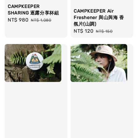
CAMPKEEPER
CAMPKEEPER Air
SHARING 逐露分享杯組
Freshener 與山與海 香
Sale
NT$ 980
Regular
NT$ 1,080
氛片(山調)
price
price
Sale
NT$ 120
Regular
NT$ 150
price
price