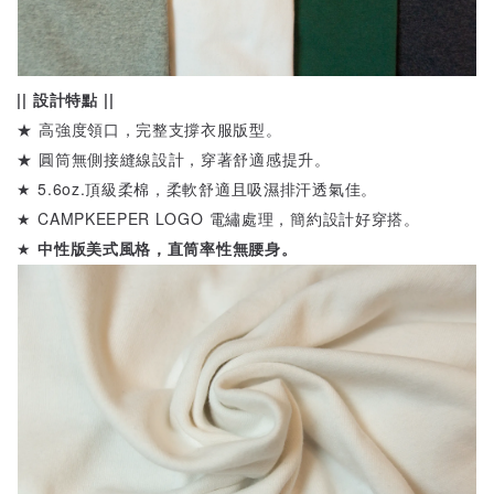
|| 設計特點 ||
★ 高強度領口，完整支撐衣服版型。
★ 圓筒無側接縫線設計，穿著舒適感提升。
★ 5.6oz.頂級柔棉，柔軟舒適且吸濕排汗透氣佳。
★ CAMPKEEPER LOGO 電繡處理，簡約設計好穿搭。
★
中性版
美式風格，直筒率性無腰身。