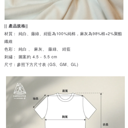
|| 產品規格||
材質： 純白、藤綠、紺藍為100%純棉，麻灰為98%棉+2%聚酯
纖維
色彩： 純白 、 麻灰、 藤綠、 紺藍
刺繡： 圖案約 4.5 - 5.5 cm
尺寸：參照下方尺寸表 (GS、GM、GL)