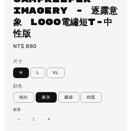
IMAGERY - 逐露意
象 LOGO電繡短T-中
性版
Regular
NT$ 880
price
尺寸
M
L
XL
顔色
純白
麻灰
藤綠
紺藍
數量