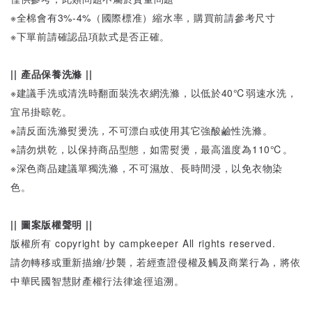
※全棉會有3%-4%（國際標准）縮水率，購買前請參考尺寸
※下單前請確認品項款式是否正確。
|| 產品保養洗滌 ||
※建議手洗或清洗時翻面裝洗衣網洗滌，以低於40℃弱速水洗，
宜吊掛晾乾。
※請反面洗滌熨燙洗，不可漂白或使用其它強酸鹼性洗滌。
※請勿烘乾，以保持商品型態，如需熨燙，最高溫度為110℃。
※深色商品建議單獨洗滌，不可濕放、長時間浸，以免衣物染
色。
|| 圖案版權聲明 ||
版權所有 copyright by campkeeper All rights reserved.
請勿轉移或重新描繪/抄襲，若經查證侵權及觸及商業行為，將依
中華民國智慧財產權行法律途徑追溯。