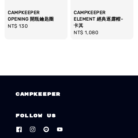
CAMPKEEPER
CAMPKEEPER
OPENING 開瓶鑰匙圈
ELEMENT 經典逐露帽-
卡其
Regular
NT$ 130
Regular
NT$ 1,080
price
price
CAMPKEEPER
Follow us